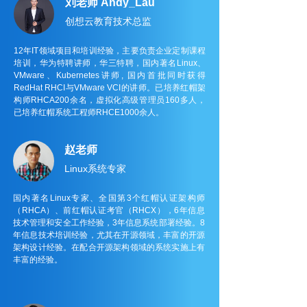
刘老师 Andy_Lau
创想云教育技术总监
12年IT领域项目和培训经验，主要负责企
业定制课程
培训，华为特聘讲师，华三特聘，国内著名Linux、
VMware、Kubernetes讲师, 国内首批同时获得
RedHat RHCI与VMware VCI的讲师。已培养红帽架
构师RHCA200余名，虚拟化高级管理员160多人，
已培养红帽系统工程师RHCE1000余人。
赵老师
Linux系统专家
国内著名Linux专家、全国第3个红帽认证架构师
（RHCA）、前红帽认证考官（RHCX），6年信息
技术管理和安全工作经验，3年信息系统部署经验。8
年信息技术培训经验，尤其在开源领域，丰富的开源
架构设计经验。在配合开源架构领域的系统实施上有
丰富的经验。