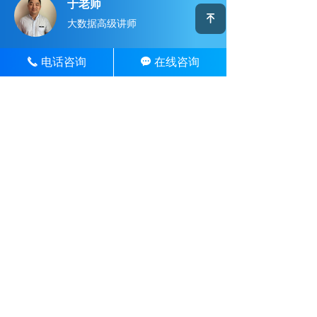
于老师
녠
大数据高级讲师
12年以上IT行业工作经验，精通J2EE技术、JAVA、
电话咨询
在线咨询
끅
끁
Python、大数据以及java各类的前沿框架。多年来就
职于国内一线知名互联网公司担当要职、有多年的开
发经验、教学经验、带队经验、指导就业经验，有丰
富的项目实施经验。
丁老师
Oracle白金讲师
15年电信行业从业经验，从事过系统开发与维护、业
务架构和数据分析、系统优化等工作。Oracle高级讲
师，Oracle ACE成员，ITPUB开发版资深版主、
ITPUB社区专家、ITPUB名人堂成员。
新闻
中心