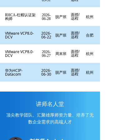
05-31
红帽认证架
面授/
RHCA-
2026-
脱产班
杭州
构师
远程
06-28
VMware VCP8.0-
2026-
面授/
脱产班
合肥
DCV
06-22
远程
VMware VCP8.0-
面授/
2026-
周末班
杭州
DCV
远程
06-27
华为HCIP-
2026-
面授/
脱产班
杭州
Datacom
06-30
远程
讲师名人堂
顶尖教学团队、汇聚雄厚师资力量、培养了无
数企业需求的高端人才