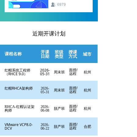
6979
近期开课计划
开课
班级
授课
课程名称
城市
日期
类型
方式
红帽系统工程师
2026-
面授/
周末班
杭州
（RHCE 9.0）
05-31
远程
红帽RHCA架构师
面授/
2026-
周末班
杭州
远程
05-31
红帽认证架
面授/
RHCA-
2026-
脱产班
杭州
构师
远程
06-08
VMware VCP8.0-
面授/
2026-
脱产班
合肥
DCV
远程
06-22