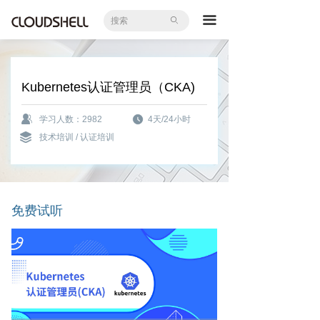
首页
끀
ꄙ
全部课程
企业内训
Kubernetes认证管理员（CKA)
大咖直播
学习人数：2982
4天/24小时
技术培训 / 认证培训
国际认证
知识库
实验室
免费试听
教学实力
新闻中心