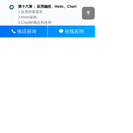
第十六章： 应用编排、Helm、Chart
1.应用部署需求
녠
2.Helm架构
3.Chart的概念和使用
电话咨询
在线咨询
끅
끁
第十七章： Kubernetes认证流程
第十八章： 模拟测试
讲师介绍
Andy_Lau
红帽认证金牌讲师、Linux系统专
家、VMware认证讲师、VMware虚
拟化专家
12年IT领域项目和培训经验，主要负责企业定制课程培
训，国内著名Linux、VMware、Aliyun讲师, 国内首批同
时获得RedHat RHCI与VMware VCI的讲师。已培养红