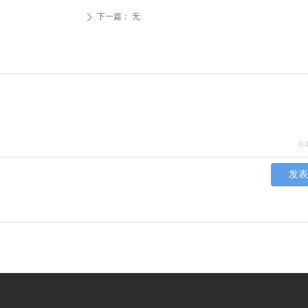
下一篇：
无
ꄲ
0
/
发表