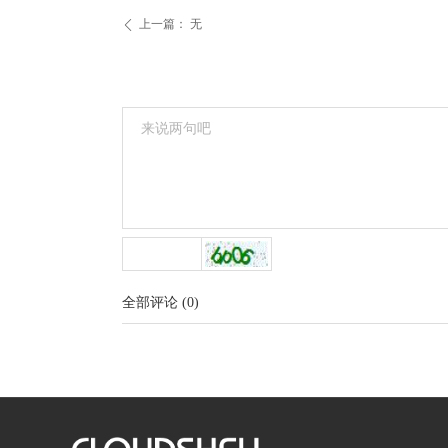
上一篇：
无
ꄴ
낃
녕
全部评论
(
0
)