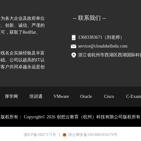
-- 联系我们 --
于为各大企业及政府单位
放、创新、诚信、严谨的
，获取了RedHat、
13683383671（刘老师）
service@cloudshelledu.com
一线名企实操经验及丰富
浙江省杭州市西湖区西湖国际科技大
础。公司以超高的IT认
与客户共同卓越永远是创
厚学网
培训通
VMware
Oracle
Cisco
C-Exam
版权所有：
Copyright© 2026 创想云教育（杭州）科技有限公司版权所有
浙ICP备19027171号
浙公网安备33010802010170号