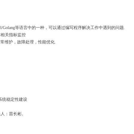
hon/Perl/Golang等语言中的一种，可以通过编写程序解决工作中遇到的问题.
各应用相关指标监控
关数据库的日常维护，故障处理，性能优化.
系统稳定性建设
联系人：苗长彬。