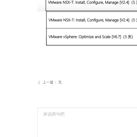
上一篇：
无
ꄴ