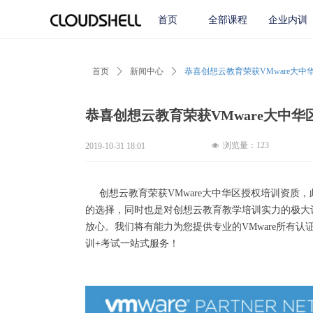
首页
全部课程
企业内训
首页
ꄲ
新闻中心
ꄲ
恭喜创想云教育荣获VMware大
恭喜创想云教育荣获VMware大中
浏览量：
123
2019-10-31
18:01
넶
创想云教育荣获VMware大中华区授权培训资质，此
的选择，同时也是对创想云教育教学培训实力的极大认
放心。我们将有能力为您提供专业的VMware所有
训+考试一站式服务！