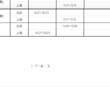
下一篇：
无
ꄲ