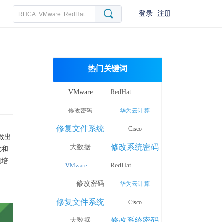
끠
登录
注册
热门关键词
VMware
RedHat
修改密码
华为云计算
修复文件系统
Cisco
做出
修改系统密码
大数据
业和
现培
RedHat
VMware
修改密码
华为云计算
修复文件系统
Cisco
修改系统密码
大数据