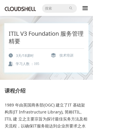
首页
끀
ꄙ
全部课程
企业内训
ITIL V3 Foundation 服务管理
精要
大咖直播
3天/18课时
技术培训
国际认证
学习人数 ：
195
知识库
实验室
课程介绍
教学实力
1989 年由英国商务部(OGC) 建立了IT 基础架
新闻中心
构库(IT Infrastructure Library), 简称ITIL。
ITIL 建 立之主要宗旨为探讨最佳实务方法及相
关流程，以确保IT服务能达到企业所要求之水