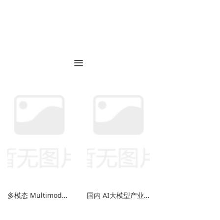
新闻中心
这里有最新的公司动态，这里有最新的网站设
计、移动端设计、网页相关内容与你分享
끀
多模态 Multimodality AIGC爆发的新章
国内 AI大模型产业发展现状及展望